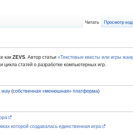
Читать
Просмотр код
же как
ZEVS
. Автор статьи
«Текстовые квесты или игры жанра 
 и цикла статей о разработке компьютерных игр.
t way
(
собственная «менюшная» платформа
)
ора
амках которой создавалась единственная игра