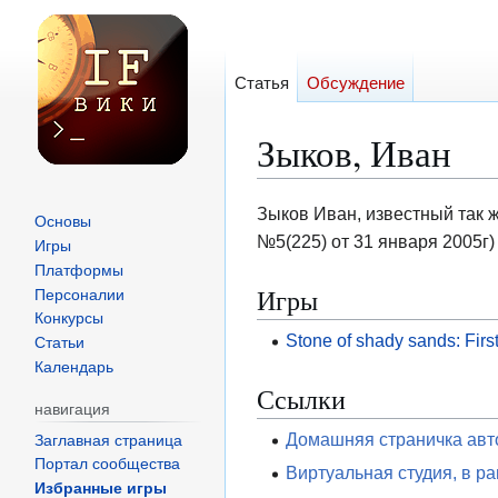
Статья
Обсуждение
Зыков, Иван
Перейти
Перейти
Зыков Иван, известный так 
Основы
к
к
№5(225) от 31 января 2005г)
Игры
навигации
поиску
Платформы
Игры
Персоналии
Конкурсы
Stone of shady sands: Firs
Статьи
Календарь
Ссылки
навигация
Домашняя страничка авт
Заглавная страница
Портал сообщества
Виртуальная студия, в р
Избранные игры