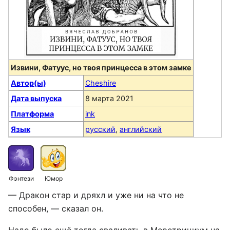
Извини, Фатуус, но твоя принцесса в этом замке
Автор(ы)
Cheshire
Дата выпуска
8 марта 2021
Платформа
ink
Язык
русский
,
английский
Фэнтези
Юмор
— Дракон стар и дряхл и уже ни на что не
способен, — сказал он.
Надо было ещё тогда сваливать в Меретрициум на