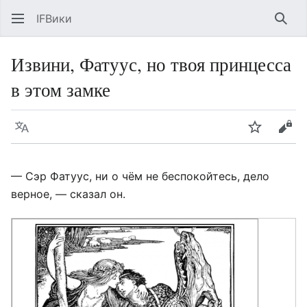
IFВики
Най
Извини, Фатуус, но твоя принцесса
в этом замке
Язык
Следить
Про
— Сэр Фатуус, ни о чём не беспокойтесь, дело
верное, — сказал он.