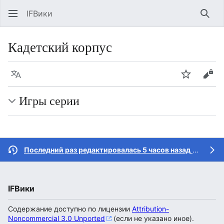
IFВики
Най
Кадетский корпус
Язык
Следить
Про
Игры серии
Последний раз редактировалась 5 часов назад
участником
IFВики
Содержание доступно по лицензии
Attribution-
Noncommercial 3.0 Unported
(если не указано иное).