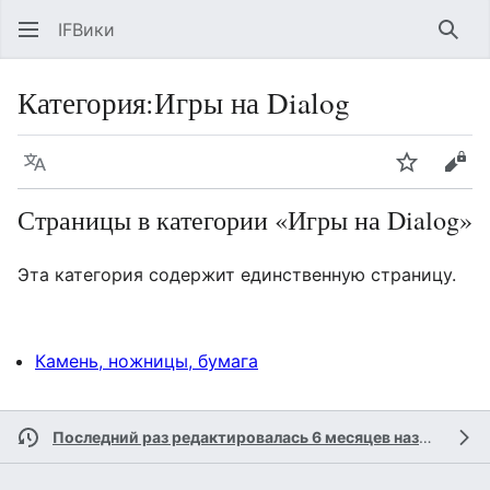
IFВики
Най
Категория
:
Игры на Dialog
Язык
Следить
Про
Страницы в категории «Игры на Dialog»
Эта категория содержит единственную страницу.
Камень, ножницы, бумага
Последний раз редактировалась 6 месяцев назад
участ