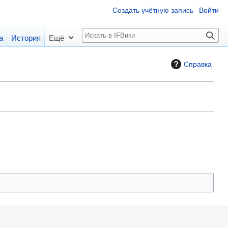
Создать учётную запись
Войти
П
а
История
Ещё
о
и
Справка
с
к