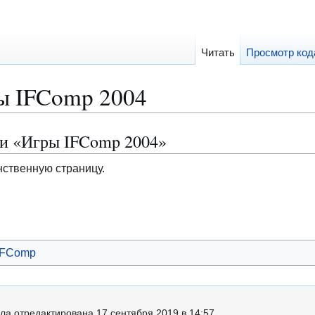
Читать
Просмотр код
ы IFComp 2004
ии «Игры IFComp 2004»
нственную страницу.
IFComp
ла отредактирована 17 сентября 2019 в 14:57.