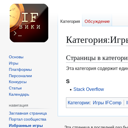
Категория
Обсуждение
Категория
:
Игр
Страницы в категор
Перейти
Перейти
Основы
к
к
Игры
Эта категория содержит еди
Платформы
навигации
поиску
Персоналии
S
Конкурсы
Статьи
Stack Overflow
Календарь
Категории
:
Игры IFComp
навигация
Заглавная страница
Портал сообщества
Избранные игры
Эта страница в последний раз бы