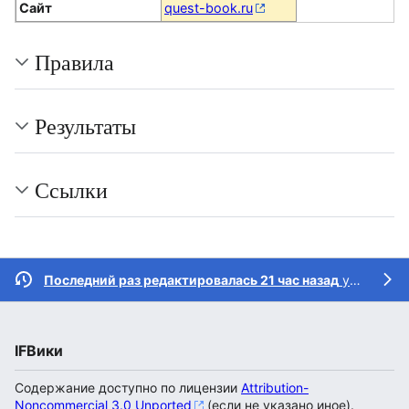
Сайт
quest-book.ru
Правила
Результаты
Ссылки
Последний раз редактировалась 21 час назад
участником
IFВики
Содержание доступно по лицензии
Attribution-
Noncommercial 3.0 Unported
(если не указано иное).