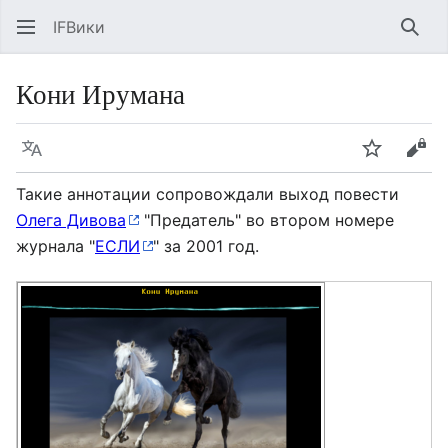
IFВики
Най
Кони Ирумана
Язык
Следить
Про
Такие аннотации сопровождали выход повести
Олега Дивова
"Предатель" во втором номере
журнала "
ЕСЛИ
" за 2001 год.