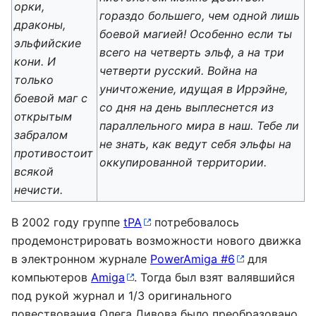
орки,
гораздо большего, чем одной лишь
драконы,
боевой магией! Особенно если ты
эльфийские
всего на четверть эльф, а на три
кони. И
четверти русский. Война на
только
уничтожение, идущая в Иррэйне,
боевой маг с
со дня на день выплеснется из
открытым
параллельного мира в наш. Тебе ли
забралом
не знать, как ведут себя эльфы на
противостоит
оккупированной территории.
всякой
нечисти.
В 2002 году группе
tPA
потребовалось
продемонстрировать возможности нового движка
в электронном журнале
PowerAmiga #6
для
компьютеров
Amiga
. Тогда был взят валявшийся
под рукой журнал и 1/3 оригинального
повествования Олега Дивова было преобразовано