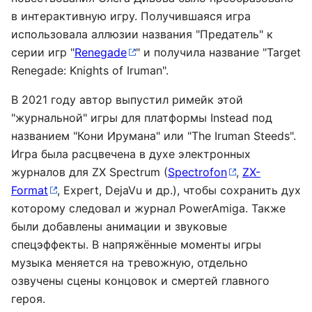
в интерактивную игру. Получившаяся игра
использовала аллюзии названия "Предатель" к
серии игр "
Renegade
" и получила название "Target
Renegade: Knights of Iruman".
В 2021 году автор выпустил римейк этой
"журнальной" игры для платформы Instead под
названием "Кони Ирумана" или "The Iruman Steeds".
Игра была расцвечена в духе электронных
журналов для ZX Spectrum (
Spectrofon
,
ZX-
Format
, Expert, DejaVu и др.), чтобы сохранить дух
которому следовал и журнал PowerAmiga. Также
были добавлены анимации и звуковые
спецэффекты. В напряжённые моменты игры
музыка меняется на тревожную, отдельно
озвучены сцены концовок и смертей главного
героя.