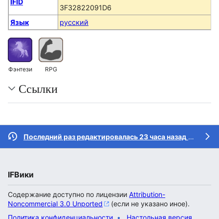
IFID
3F32822091D6
Язык
русский
Фэнтези
RPG
Ссылки
Последний раз редактировалась 23 часа назад
участником
IFВики
Содержание доступно по лицензии
Attribution-
Noncommercial 3.0 Unported
(если не указано иное).
Политика конфиденциальности
Настольная версия