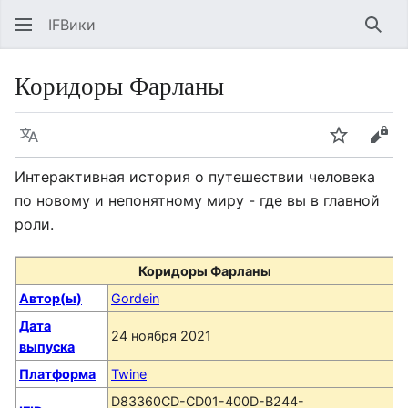
IFВики
Най
Коридоры Фарланы
Язык
Следить
Про
Интерактивная история о путешествии человека
по новому и непонятному миру - где вы в главной
роли.
Коридоры Фарланы
Автор(ы)
Gordein
Дата
24 ноября 2021
выпуска
Платформа
Twine
D83360CD-CD01-400D-B244-