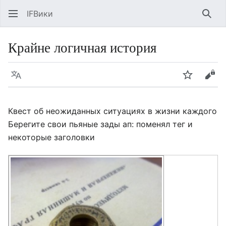
IFВики
Най
Крайне логичная история
Язык
Следить
Про
Квест об неожиданных ситуациях в жизни каждого
Берегите свои пьяные зады ап: поменял тег и
некоторые заголовки