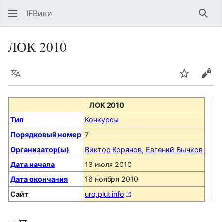
IFВики
Най
ЛОК 2010
Язык
Следить
Про
ЛОК 2010
Тип
Конкурсы
Порядковый номер
7
Организатор(ы)
Виктор Корянов
,
Евгений Бычков
Дата начала
13 июля 2010
Дата окончания
16 ноября 2010
Сайт
urq.plut.info