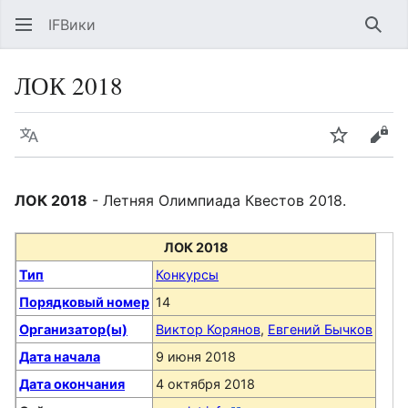
IFВики
Най
ЛОК 2018
Язык
Следить
Про
ЛОК 2018
- Летняя Олимпиада Квестов 2018.
ЛОК 2018
Тип
Конкурсы
Порядковый номер
14
Организатор(ы)
Виктор Корянов
,
Евгений Бычков
Дата начала
9 июня 2018
Дата окончания
4 октября 2018