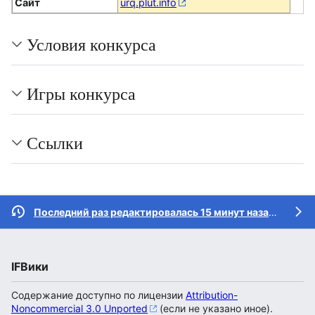
Сайт
urq.plut.info
Условия конкурса
Игры конкурса
Ссылки
Последний раз редактировалась 15 минут назад
участн
IFВики
Содержание доступно по лицензии
Attribution-
Noncommercial 3.0 Unported
(если не указано иное).