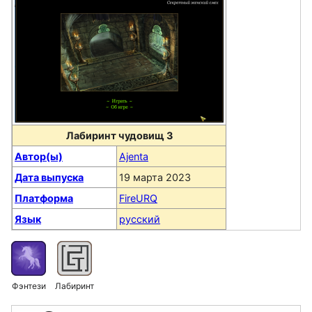
Лабиринт чудовищ 3
Автор(ы)
Ajenta
Дата выпуска
19 марта 2023
Платформа
FireURQ
Язык
русский
Фэнтези
Лабиринт