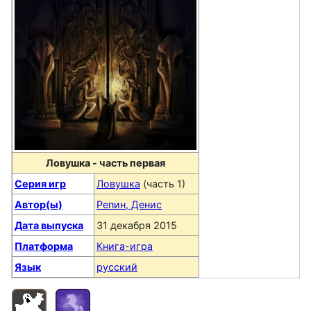
Ловушка - часть первая
Серия игр
Ловушка
(часть 1)
Автор(ы)
Репин, Денис
Дата выпуска
31 декабря 2015
Платформа
Книга-игра
Язык
русский