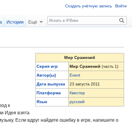
Создать учётную запись
Войти
П
а
История
Ещё
о
и
с
к
Мир Сражений
Серия игр
Мир Сражений
(часть 1)
Автор(ы)
Event
Дата выпуска
23 августа 2011
Платформа
Квестер
Язык
русский
род к
ли Идея взята
музыку. Если вдруг найдете ошибку в игре, напишите о