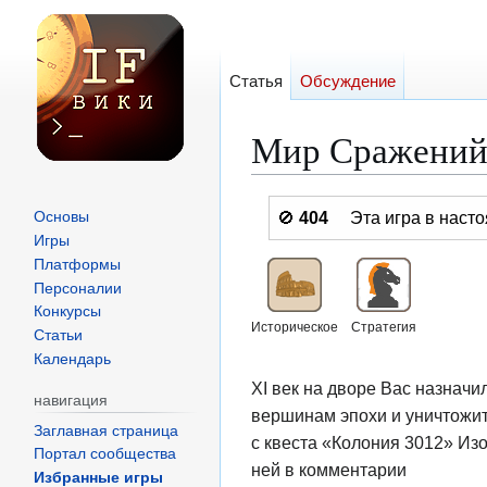
Статья
Обсуждение
Мир Сражени
Перейти
Перейти
🚫
404
Эта игра в нас
Основы
к
к
Игры
навигации
поиску
Платформы
Персоналии
Конкурсы
Историческое
Стратегия
Статьи
Календарь
XI век на дворе Вас назначи
навигация
вершинам эпохи и уничтожит
Заглавная страница
с квеста «Колония 3012» Изо
Портал сообщества
ней в комментарии
Избранные игры