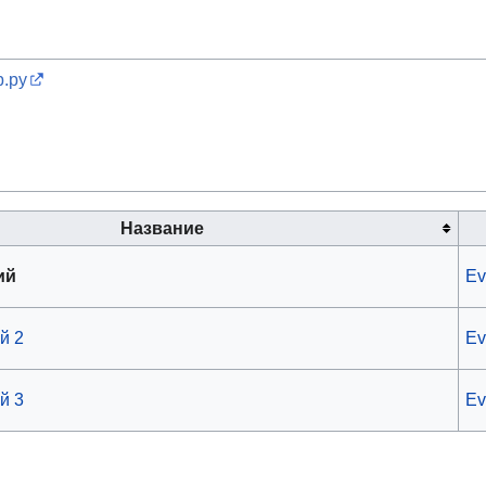
р.ру
Название
ий
Ev
й 2
Ev
й 3
Ev