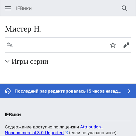
IFВики
Най
Мистер Н.
Язык
Следить
Про
Игры серии
Последний раз редактировалась 15 часов назад
участн
IFВики
Содержание доступно по лицензии
Attribution-
Noncommercial 3.0 Unported
(если не указано иное).