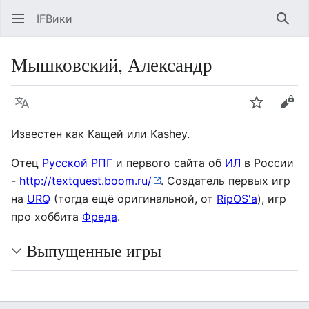
IFВики
Най
Мышковский, Александр
Язык
Следить
Про
Известен как Кащей или Kashey.
Отец
Русской РПГ
и первого сайта об
ИЛ
в России
-
http://textquest.boom.ru/
. Создатель первых игр
на
URQ
(тогда ещё оригинальной, от
RipOS'а
), игр
про хоббита
Фреда
.
Выпущенные игры