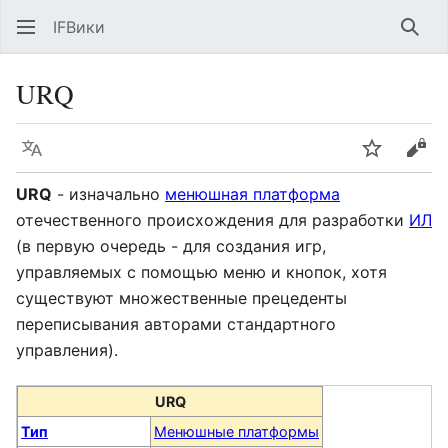
IFВики
Най
URQ
Язык
Следить
Про
URQ
- изначально
менюшная платформа
отечественного происхождения для разработки
ИЛ
(в первую очередь - для создания игр,
управляемых с помощью меню и кнопок, хотя
существуют множественные прецеденты
переписывания авторами стандартного
управления).
URQ
Тип
Менюшные платформы