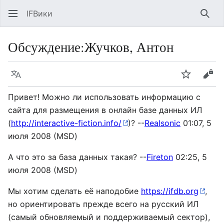
IFВики
Най
Обсуждение
:
Жучков, Антон
Язык
Следить
Про
Привет! Можно ли использовать информацию с
сайта для размещения в онлайн базе данных ИЛ
(
http://interactive-fiction.info/
)? --
Realsonic
01:07, 5
июля 2008 (MSD)
А что это за база данных такая? --
Fireton
02:25, 5
июля 2008 (MSD)
Мы хотим сделать её наподобие
https://ifdb.org
,
но ориентировать прежде всего на русский ИЛ
(самый обновляемый и поддерживаемый сектор),