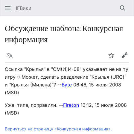
IFВики
Най
Обсуждение шаблона
:
Конкурсная
информация
Язык
Следить
Про
Ссылка "Крылья" в "СМ(И)И-08" указывает не на ту
игру :) Может, сделать разделение "Крылья (URQ)"
и "Крылья (Милена)"? --
Byte
06:46, 15 июля 2008
(MSD)
Уже, типа, поправили. --
Fireton
13:12, 15 июля 2008
(MSD)
Вернуться на страницу «Конкурсная информация».