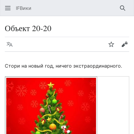
IFВики
Най
Объект 20-20
Язык
Следить
Про
Стори на новый год, ничего экстраординарного.