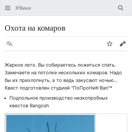
IFВики
Най
Охота на комаров
Язык
Следить
Про
Жаркое лето. Вы собираетесь ложиться спать.
Замечаете на потолке нескольких комаров. Надо
бы их прихлопнуть, а то ведь закусают ночью...
Квест подготовлен студией "ПоПроНиК-Ban"*
Подпольное производство низкопробных
квестов Bangosh