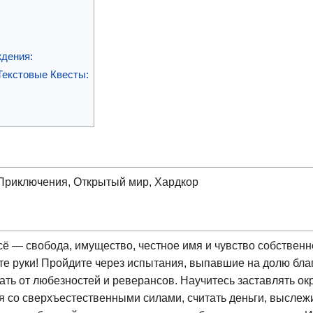
дения:
Текстовые Квесты:
 Приключения, Открытый мир, Хардкор
сё — свобода, имущество, честное имя и чувство собственн
йте руки! Пройдите через испытания, выпавшие на долю бл
ть от любезностей и реверансов. Научитесь заставлять окр
я со сверхъестественными силами, считать деньги, выслежи