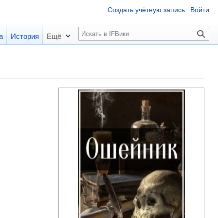
Создать учётную запись
Войти
П
а
История
Ещё
о
и
с
к