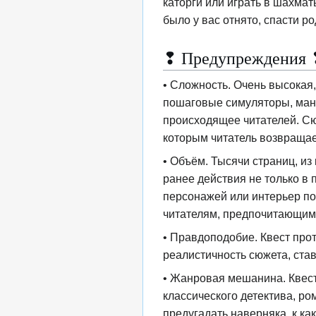
каторги или играть в шахмат
было у вас отнято, спасти ро
❢ Предупреждения 
• Сложность. Очень высокая,
пошаговые симуляторы, мани
происходящее читателей. Сю
которым читатель возвращает
• Объём. Тысячи страниц, из
ранее действия не только в
персонажей или интерьер пом
читателям, предпочитающим 
• Правдоподобие. Квест про
реалистичность сюжета, ста
• Жанровая мешанина. Квест
классического детектива, ро
предугадать наверняка, к ка