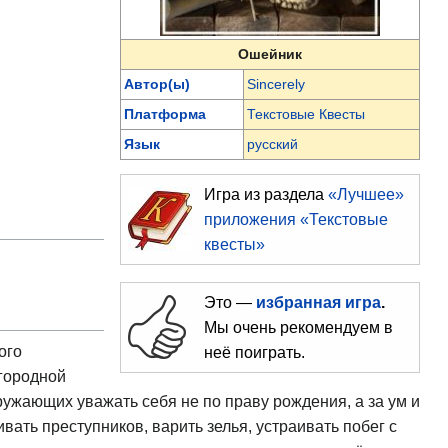
Ошейник
Автор(ы)
Sincerely
Платформа
Текстовые Квесты
Язык
русский
Игра из раздела
«Лучшее»
приложения «Текстовые
квесты»
Это —
избранная игра
.
Мы очень рекомендуем в
ого
неё поиграть.
агородной
ужающих уважать себя не по праву рождения, а за ум и
вать преступников, варить зелья, устраивать побег с