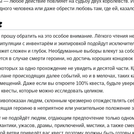
ы — любое действие повлияет на судьбу двух королевств. И 
дного человека или даже обрести любовь там, где ей, казало
❢
 прошу обратить на это особое внимание. Лёгкого чтения н
пуляции с инвентарём и экипировкой подойдут исключитель
жет сложен и глубок. Необдуманные выборы влекут за собо
ся в случае смерти героини, но достичь хороших концовок 
 которых за одно прохождение не увидеть и десятой части. 
 плане происходящих далее событий, но и в мелочах, таких
ещений. Даже если вы откроете 100% квеста, будьте уверен
квесты, которые можно исследовать целиком.
тивопоказан людям, склонным чрезмерно отождествлять себ
вящая героиню в неприятное или унизительное положение за
 не подойдёт людям, отдающим предпочтение только одном
мантики, ужасов, драмы, приключений, мистики, а также см
кой ветви приведёт вас квест, поэтому должны быть готовы