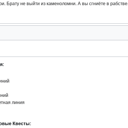
ри. Брату не выйти из каменоломни. А вы сгниёте в рабстве
я:
иний
иний
тная линия
товые Квесты: