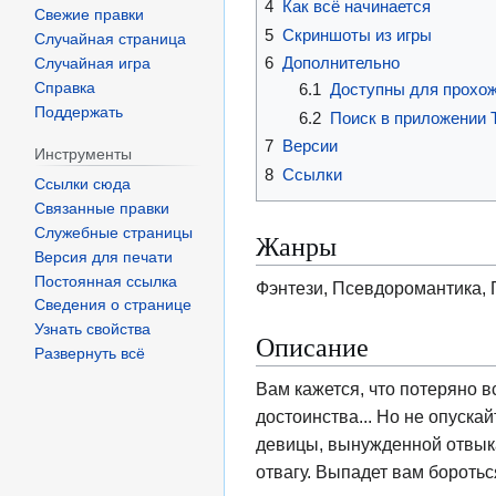
4
Как всё начинается
Свежие правки
5
Скриншоты из игры
Случайная страница
6
Дополнительно
Случайная игра
Справка
6.1
Доступны для прохож
Поддержать
6.2
Поиск в приложении 
7
Версии
Инструменты
8
Ссылки
Ссылки сюда
Связанные правки
Служебные страницы
Жанры
Версия для печати
Постоянная ссылка
Фэнтези, Псевдоромантика,
Сведения о странице
Узнать свойства
Описание
Развернуть всё
Вам кажется, что потеряно в
достоинства... Но не опуска
девицы, вынужденной отвыка
отвагу. Выпадет вам боротьс