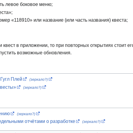
ть левое боковое меню;
еста»;
омер «118910» или название (или часть названия) квеста;
 квест в приложении, то при повторных открытиях стоит ег
пустить возможные обновления.
Гугл Плей
(зеркало?)
квесты»
(зеркало?)
ению
(зеркало?)
едельными отчётами о разработке
(зеркало?)