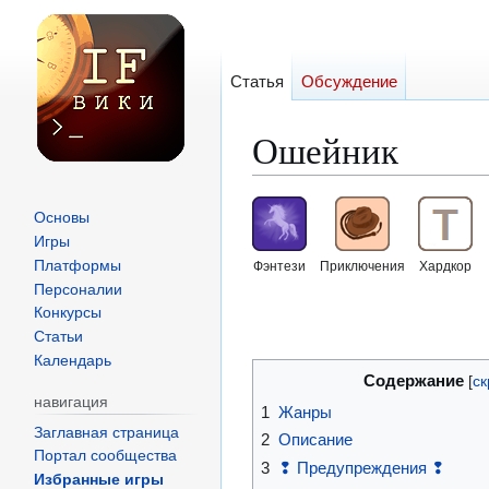
Статья
Обсуждение
Ошейник
Перейти
Перейти
Основы
к
к
Игры
навигации
поиску
Платформы
Фэнтези
Приключения
Хардкор
Персоналии
Конкурсы
Статьи
Календарь
Содержание
навигация
1
Жанры
Заглавная страница
2
Описание
Портал сообщества
3
❢ Предупреждения ❢
Избранные игры