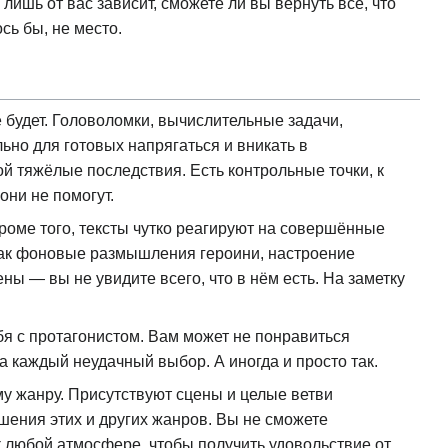
лишь от вас зависит, сможете ли вы вернуть всё, что
сь бы, не место.
е будет. Головоломки, вычислительные задачи,
но для готовых напрягаться и вникать в
й тяжёлые последствия. Есть контрольные точки, к
они не помогут.
Кроме того, тексты чутко реагируют на совершённые
 как фоновые размышления героини, настроение
ы — вы не увидите всего, что в нём есть. На заметку
я с протагонистом. Вам может не понравиться
 каждый неудачный выбор. А иногда и просто так.
у жанру. Присутствуют сцены и целые ветви
ешения этих и других жанров. Вы не сможете
 к любой атмосфере, чтобы получить удовольствие от