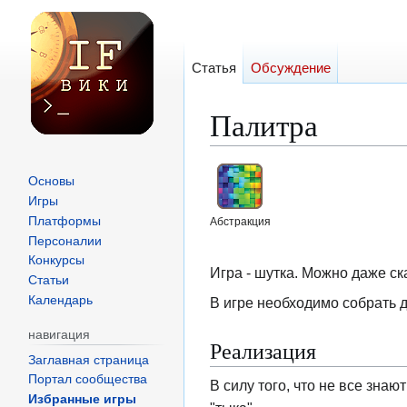
Статья
Обсуждение
Палитра
Перейти
Перейти
Основы
к
к
Игры
навигации
поиску
Платформы
Абстракция
Персоналии
Конкурсы
Игра - шутка. Можно даже ск
Статьи
Календарь
В игре необходимо собрать 
навигация
Реализация
Заглавная страница
Портал сообщества
В силу того, что не все знаю
Избранные игры