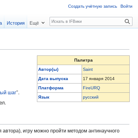
Создать учётную запись
Войти
П
а
История
Ещё
о
и
с
к
Палитра
Автор(ы)
Saint
Дата выпуска
17 января 2014
Платформа
FireURQ
ный шаг
".
Язык
русский
ел.
мия автора), игру можно пройти методом антинаучного