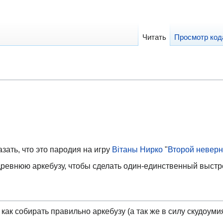
Читать
Просмотр код
азать, что это пародия на игру
Вiтаны Нирко
"
Второй невер
древнюю аркебузу, чтобы сделать один-единственный выстр
т как собирать правильно аркебузу (а так же в силу скудоу