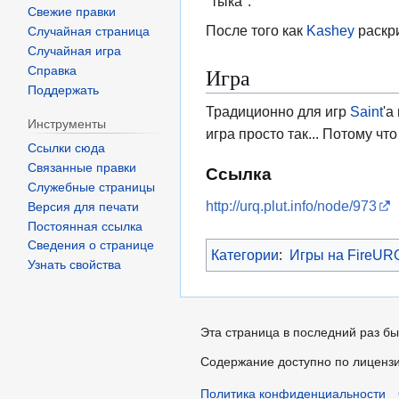
"тыка".
Свежие правки
После того как
Kashey
раскри
Случайная страница
Случайная игра
Игра
Справка
Поддержать
Традиционно для игр
Saint
'a
Инструменты
игра просто так... Потому чт
Ссылки сюда
Связанные правки
Ссылка
Служебные страницы
http://urq.plut.info/node/973
Версия для печати
Постоянная ссылка
Сведения о странице
Категории
:
Игры на FireUR
Узнать свойства
Эта страница в последний раз бы
Содержание доступно по лиценз
Политика конфиденциальности