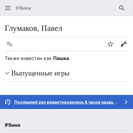
IFВики
Най
Глумаков, Павел
Язык
Следить
Про
Также известен как
Пашка
.
Выпущенные игры
Последний раз редактировалась 8 часов назад
участником
IFВики