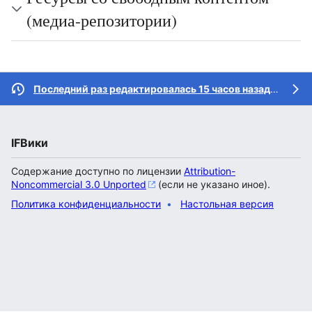
(медиа-репозитории)
Последний раз редактировалась 15 часов назад
участн
IFВики
Содержание доступно по лицензии
Attribution-
Noncommercial 3.0 Unported
(если не указано иное).
Политика конфиденциальности
Настольная версия