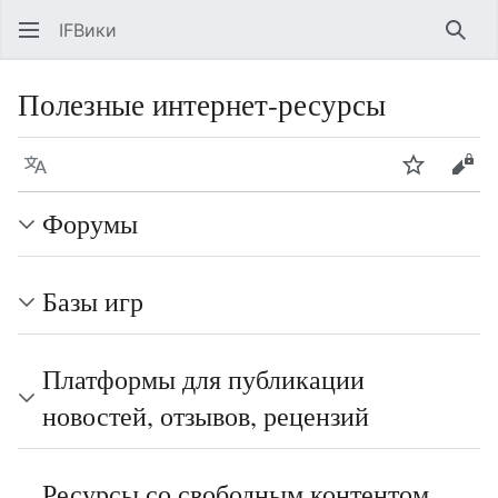
IFВики
Най
Полезные интернет-ресурсы
Язык
Следить
Про
Форумы
Базы игр
Платформы для публикации
новостей, отзывов, рецензий
Ресурсы со свободным контентом