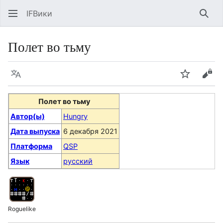
IFВики
Най
Полет во тьму
Язык
Следить
Про
Полет во тьму
Автор(ы)
Hungry
Дата выпуска
6 декабря 2021
Платформа
QSP
Язык
русский
Roguelike