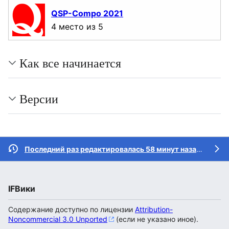
QSP-Compo 2021
4 место из 5
Как все начинается
Версии
Последний раз редактировалась 58 минут назад
участн
IFВики
Содержание доступно по лицензии
Attribution-
Noncommercial 3.0 Unported
(если не указано иное).