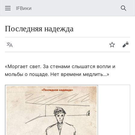
IFВики
Най
Последняя надежда
Язык
Следить
Про
«Моргает свет. За стенами слышатся вопли и
мольбы о пощаде. Нет времени медлить...»