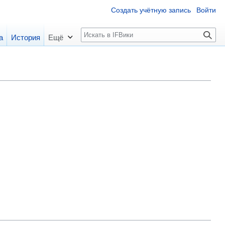
Создать учётную запись
Войти
П
а
История
Ещё
о
и
с
к