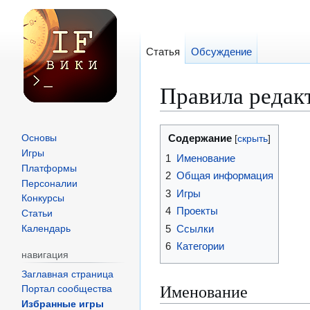
Статья
Обсуждение
Правила редак
Перейти
Перейти
Содержание
Основы
к
к
Игры
1
Именование
навигации
поиску
Платформы
2
Общая информация
Персоналии
3
Игры
Конкурсы
4
Проекты
Статьи
5
Ссылки
Календарь
6
Категории
навигация
Заглавная страница
Именование
Портал сообщества
Избранные игры