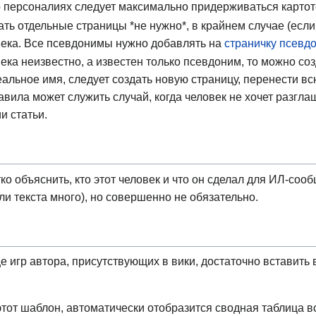
о персоналиях следует максимально придерживаться карто
ь отдельные страницы *не нужно*, в крайнем случае (если 
века. Все псевдонимы нужно добавлять на
страничку псевд
ка неизвестно, а известен только псевдоним, то можно соз
еальное имя, следует создать новую страницу, перенести вс
авила может служить случай, когда человек не хочет разгла
и статьи.
тко объяснить, кто этот человек и что он сделал для ИЛ-со
ли текста много), но совершенно не обязательно.
 игр автора, присутствующих в вики, достаточно вставить в
 этот шаблон, автоматически отобразится сводная таблица вс