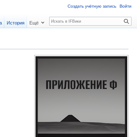
Создать учётную запись
Войти
П
а
История
Ещё
о
и
с
к