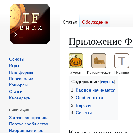
Статья
Обсуждение
Приложение Ф
Перейти
Перейти
Основы
к
к
Игры
навигации
поиску
Платформы
Ужасы
Историческое
Пустыня
Персоналии
Содержание
Конкурсы
1
Как все начинается
Статьи
2
Особенности
Календарь
3
Версии
навигация
4
Ссылки
Заглавная страница
Портал сообщества
Как все начинается
Избранные игры