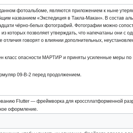
данном фотоальбоме, являются приложением к ныне утер
общим названием «Экспедиция в Такла‑Макан». В состав ал
надцати чёрно-белых фотографий. Фотографии можно сопост
 из которых позволяет утверждать, что напечатаны они с од
ые отличия говорят о влиянии дополнительных, неустановл
н класс опасности МАРТИР и приняты усиленные меры по 
рмуляр 09-B-2 перед продолжением.
ованию Flutter — фреймворка для кроссплатформенной раз
ское оформление.