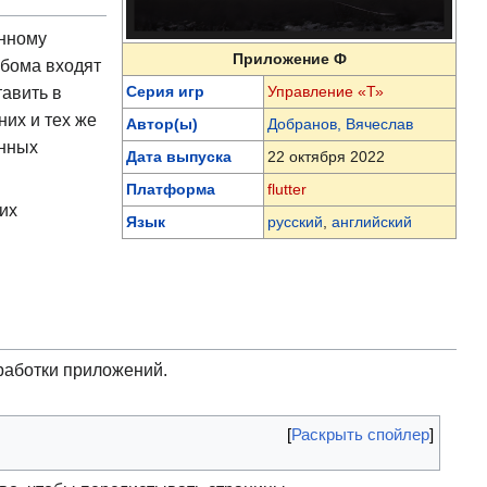
янному
Приложение Ф
ьбома входят
Серия игр
Управление «Т»
авить в
них и тех же
Автор(ы)
Добранов, Вячеслав
енных
Дата выпуска
22 октября 2022
Платформа
flutter
их
Язык
русский
,
английский
работки приложений.
Раскрыть спойлер