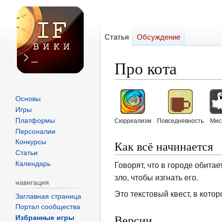
Статья
Обсуждение
Про кота
Перейти
Перейти
Основы
к
к
Игры
навигации
поиску
Платформы
Сюрреализм
Повседневность
Мис
Персоналии
Как всё начинается
Конкурсы
Статьи
Календарь
Говорят, что в городе обитае
зло, чтобы изгнать его.
навигация
Это текстовый квест, в котор
Заглавная страница
Портал сообщества
Версии
Избранные игры