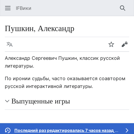
IFВики
Най
Пушкин, Александр
Язык
Следить
Про
Александр Сергеевич Пушкин, классик русской
литературы.
По иронии судьбы, часто оказывается соавтором
русской интерактивной литературы.
Выпущенные игры
Последний раз редактировалась 7 часов назад
участником