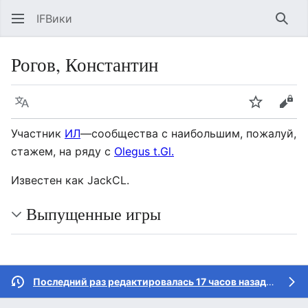
IFВики
Най
Рогов, Константин
Язык
Следить
Про
Участник
ИЛ
—сообщества с наибольшим, пожалуй,
стажем, на ряду с
Olegus t.Gl.
Известен как JackCL.
Выпущенные игры
Последний раз редактировалась 17 часов назад
участн