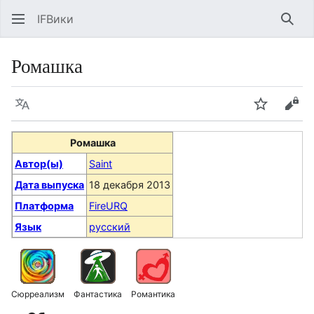
IFВики
Най
Ромашка
Язык
Следить
Про
Ромашка
Автор(ы)
Saint
Дата выпуска
18 декабря 2013
Платформа
FireURQ
Язык
русский
Сюрреализм
Фантастика
Романтика