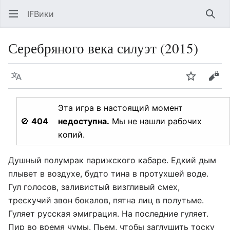
IFВики
Най
Серебряного века силуэт (2015)
Язык
Следить
Про
Эта игра в настоящий момент
🚫
404
недоступна.
Мы не нашли рабочих
копий.
Душный полумрак парижского кабаре. Едкий дым
плывет в воздухе, будто тина в протухшей воде.
Гул голосов, заливистый визгливый смех,
трескучий звон бокалов, пятна лиц в полутьме.
Гуляет русская эмиграция. На последние гуляет.
Пир во время чумы. Пьем, чтобы заглушить тоску