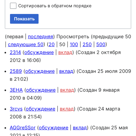
Сортировать в обратном порядке
Показать
(
первая
|
последняя
) Просмотреть (
предыдущие 50
|
следующие 50
) (
20
|
50
|
100
|
250
|
500
)
2314
обсуждение
вклад
(Создан 2 октября
2012 в 16:06)
2589
обсуждение
вклад
(Создан 25 июля 2009
в 21:02)
3EHA
обсуждение
вклад
(Создан 9 января
2010 в 04:09)
3rcvs
обсуждение
вклад
(Создан 24 марта
2008 в 21:54)
AGGreSSor
обсуждение
вклад
(Создан 25 мая
2021 в 12:15)