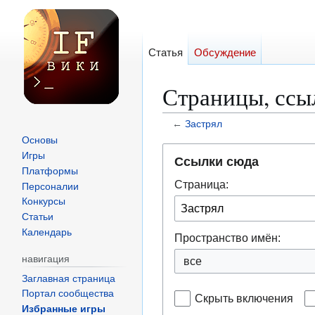
Статья
Обсуждение
Страницы, ссы
←
Застрял
Основы
Перейти
Перейти
Игры
Ссылки сюда
к
к
Платформы
Страница:
навигации
поиску
Персоналии
Конкурсы
Статьи
Календарь
Пространство имён:
навигация
все
Заглавная страница
Портал сообщества
Скрыть включения
Избранные игры