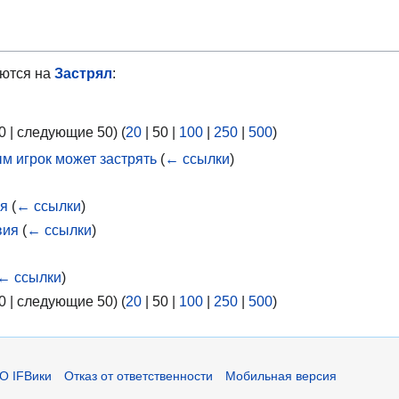
ются на
Застрял
:
0
|
следующие 50
) (
20
|
50
|
100
|
250
|
500
)
ым игрок может застрять
(
← ссылки
)
ия
(
← ссылки
)
вия
(
← ссылки
)
← ссылки
)
0
|
следующие 50
) (
20
|
50
|
100
|
250
|
500
)
О IFВики
Отказ от ответственности
Мобильная версия