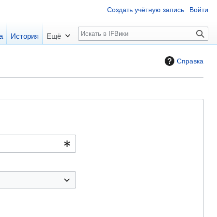
Создать учётную запись
Войти
П
а
История
Ещё
о
и
Справка
с
к