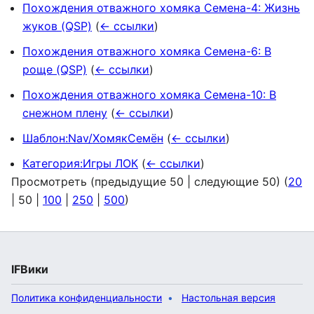
Похождения отважного хомяка Семена-4: Жизнь
жуков (QSP)
(
← ссылки
)
Похождения отважного хомяка Семена-6: В
роще (QSP)
(
← ссылки
)
Похождения отважного хомяка Семена-10: В
снежном плену
(
← ссылки
)
Шаблон:Nav/ХомякСемён
(
← ссылки
)
Категория:Игры ЛОК
(
← ссылки
)
Просмотреть (
предыдущие 50
|
следующие 50
) (
20
|
50
|
100
|
250
|
500
)
IFВики
Политика конфиденциальности
Настольная версия