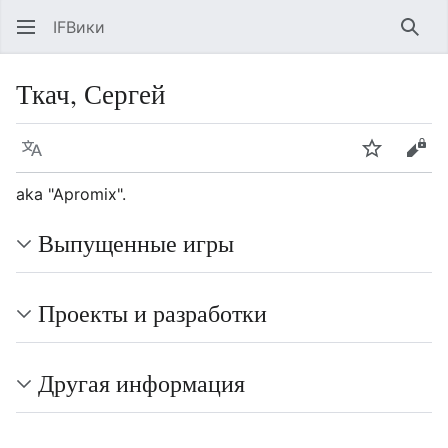
IFВики
Най
Ткач, Сергей
Язык
Следить
Про
aka "Apromix".
Выпущенные игры
Проекты и разработки
Другая информация