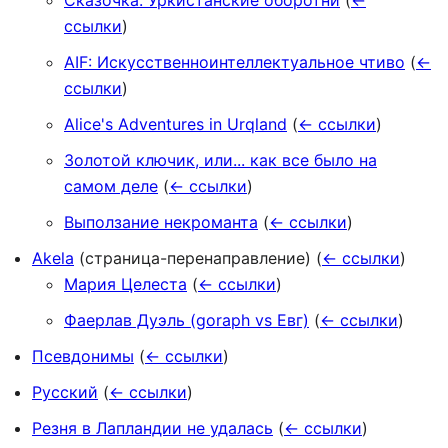
Сказочка. Уркистанские оборотни
(
←
ссылки
)
AIF: Искусственноинтеллектуальное чтиво
(
←
ссылки
)
Alice's Adventures in Urqland
(
← ссылки
)
Золотой ключик, или... как все было на
самом деле
(
← ссылки
)
Выползание некроманта
(
← ссылки
)
Akela
(страница-перенаправление)
(
← ссылки
)
Мария Целеста
(
← ссылки
)
Фаерлав Дуэль (goraph vs Евг)
(
← ссылки
)
Псевдонимы
(
← ссылки
)
Русский
(
← ссылки
)
Резня в Лапландии не удалась
(
← ссылки
)