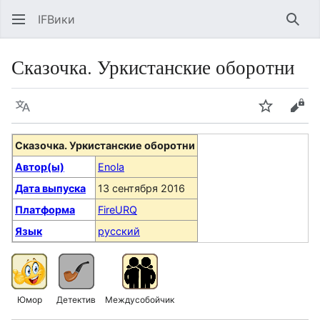
IFВики
Най
Сказочка. Уркистанские оборотни
Язык
Следить
Про
Сказочка. Уркистанские оборотни
Автор(ы)
Enola
Дата выпуска
13 сентября 2016
Платформа
FireURQ
Язык
русский
Юмор
Детектив
Междусобойчик