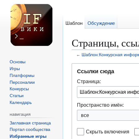
Шаблон
Обсуждение
Страницы, ссы
←
Шаблон:Конкурсная инфор
Основы
Перейти
Перейти
Игры
Ссылки сюда
к
к
Платформы
Страница:
навигации
поиску
Персоналии
Конкурсы
Статьи
Календарь
Пространство имён:
навигация
все
Заглавная страница
Портал сообщества
Скрыть включения
Избранные игры