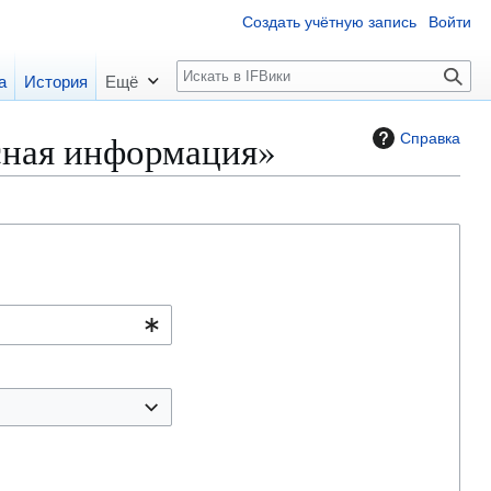
Создать учётную запись
Войти
П
а
История
Ещё
о
и
сная информация»
Справка
с
к