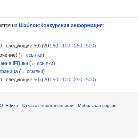
ются на
Шаблон:Конкурсная информация
:
0
|
следующие 50
) (
20
|
50
|
100
|
250
|
500
)
ючение)
(
← ссылки
)
ания IFВики
(
← ссылки
)
траница
(
← ссылки
)
0
|
следующие 50
) (
20
|
50
|
100
|
250
|
500
)
О IFВики
Отказ от ответственности
Мобильная версия