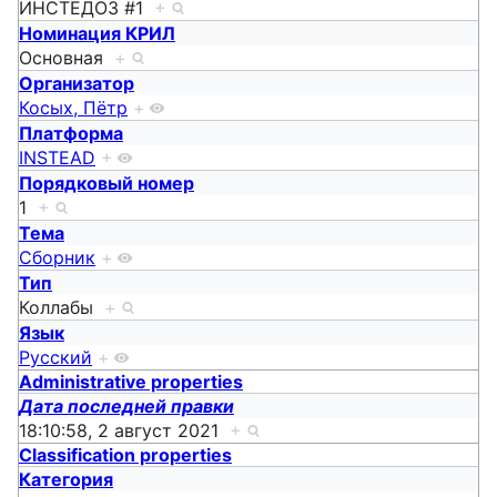
ИНСТЕДОЗ #1
+
Номинация КРИЛ
Основная
+
Организатор
Косых, Пётр
+
Платформа
INSTEAD
+
Порядковый номер
1
+
Тема
Сборник
+
Тип
Коллабы
+
Язык
Русский
+
Administrative properties
Дата последней правки
18:10:58, 2 август 2021
+
Classification properties
Категория