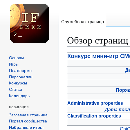
Служебная страница
Обзор страниц
Перейти
Перейти
Конкурс мини-игр СМ
Основы
к
к
Игры
навигации
поиску
Д
Платформы
Персоналии
Конкурсы
Поря
Статьи
Календарь
Administrative properties
навигация
Дата посл
Заглавная страница
Classification properties
Портал сообщества
Избранные игры
ChiC