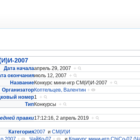
(И)И-2007
Дата начала
апрель 29, 2007
+
ата окончания
июль 12, 2007
+
Название
Конкурс мини-игр СМ(И)И-2007
+
Организатор
Коптельцев, Валентин
+
дковый номер
1
+
Тип
Конкурсы
+
едней правки
17:12:16, 2 апрель 2019
+
Категория
2007
и
СМ(И)И
o 2007
+
,
ЧайКо-07
+
и
Конкурс мини-игр ChiCo-07 (Ч