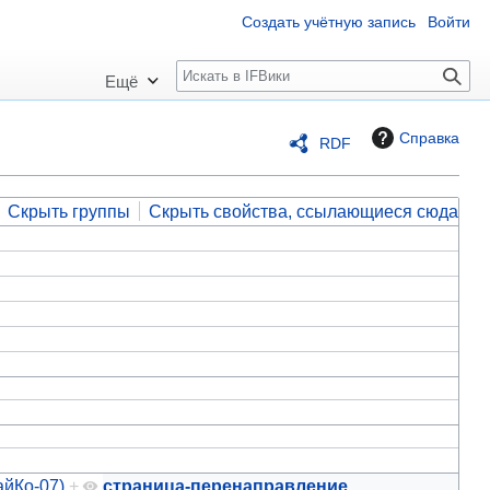
Создать учётную запись
Войти
П
Ещё
о
и
Справка
RDF
с
к
Скрыть группы
Скрыть свойства, ссылающиеся сюда
айКо-07)
+
страница-перенаправление