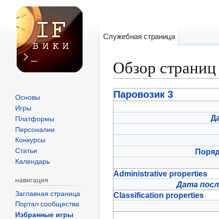
Служебная страница
Обзор страниц
Перейти
Перейти
Паровозик 3
Основы
к
к
Игры
навигации
поиску
Д
Платформы
Персоналии
Конкурсы
Поря
Статьи
Календарь
Administrative properties
навигация
Дата посл
Заглавная страница
Classification properties
Портал сообщества
Избранные игры