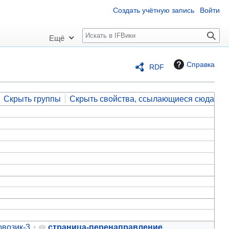
Создать учётную запись
Войти
П
Ещё
о
и
Справка
RDF
с
к
Скрыть группы
Скрыть свойства, ссылающиеся сюда
возик-3
+
страница-перенаправление