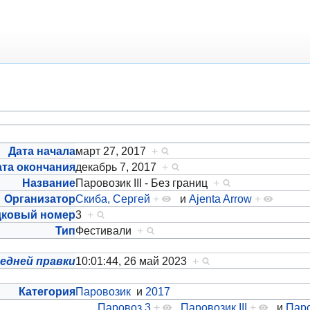
Дата начала
март 27, 2017
+
ата окончания
декабрь 7, 2017
+
Название
Паровозик III - Без границ
+
Организатор
Скиба, Сергей
+
и
Ajenta Arrow
+
дковый номер
3
+
Тип
Фестивали
+
едней правки
10:01:44, 26 май 2023
+
Категория
Паровозик
и
2017
Паровоз 3
+
,
Паровозик III
+
и
Паро