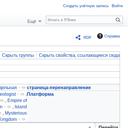
Создать учётную запись
Войти
П
Ещё
о
и
Справка
RDF
с
к
Скрыть группы
Скрыть свойства, ссылающиеся сюда
дельная
+
страница-перенаправление
eologist
+
,
Платформа
,
Empire of
rm
+
,
Island
,
Mysterious
Kingdom
+