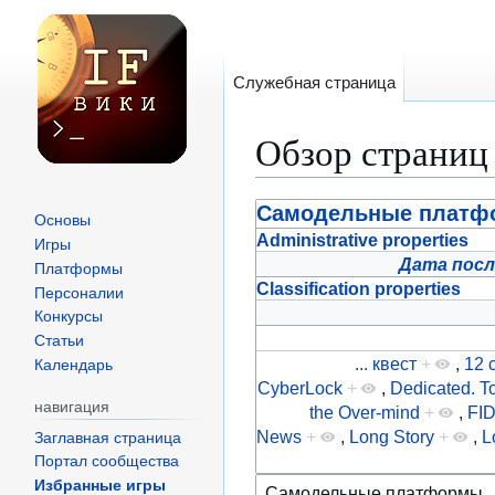
Служебная страница
Обзор страниц
Перейти
Перейти
Самодельные плат
Основы
к
к
Administrative properties
Игры
Дата посл
навигации
поиску
Платформы
Classification properties
Персоналии
Конкурсы
Статьи
... квест
+
,
12 
Календарь
CyberLock
+
,
Dedicated. To
навигация
the Over-mind
+
,
FI
News
+
,
Long Story
+
,
L
Заглавная страница
Портал сообщества
Избранные игры