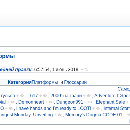
формы
едней правки
16:57:54, 1 июнь 2018
+
Категория
Платформы
и
Глоссарий
Само
стульев
+
,
1617
+
,
2000: на грани
+
,
Adventure I: Spel
tal
+
,
Demonheart
+
,
Dungeon991
+
,
Elephant Sale
+
DO
+
,
I have hands and I'm ready to LOOT!
+
,
Internal Sto
ongest Monday: Unveiling
+
,
Memory's Dogma CODE:01
+