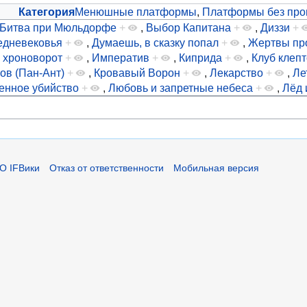
Категория
Менюшные платформы
,
Платформы без про
Битва при Мюльдорфе
+
,
Выбор Капитана
+
,
Диззи
+
едневековья
+
,
Думаешь, в сказку попал
+
,
Жертвы пр
 хроноворот
+
,
Императив
+
,
Киприда
+
,
Клуб клеп
ов (Пан-Ант)
+
,
Кровавый Ворон
+
,
Лекарство
+
,
Ле
енное убийство
+
,
Любовь и запретные небеса
+
,
Лёд 
О IFВики
Отказ от ответственности
Мобильная версия