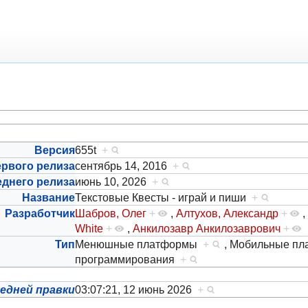
Версия
655t
+
ервого релиза
сентябрь 14, 2016
+
еднего релиза
июнь 10, 2026
+
Название
Текстовые Квесты - играй и пиши
+
Разработчик
Шабров, Олег
+
,
Алтухов, Александр
+
,
White
+
,
Анкилозавр Анкилозаврович
+
Тип
Менюшные платформы
+
,
Мобильные п
программирования
+
едней правки
03:07:21, 12 июнь 2026
+