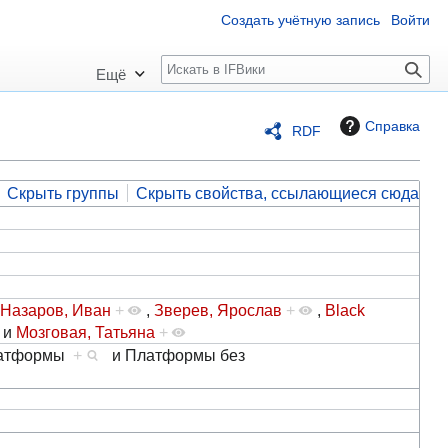
Создать учётную запись
Войти
П
Ещё
о
и
Справка
RDF
с
к
Скрыть группы
Скрыть свойства, ссылающиеся сюда
Назаров, Иван
+
,
Зверев, Ярослав
+
,
Black
и
Мозговая, Татьяна
+
латформы
+
и
Платформы без