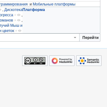
граммирования
и
Мобильные платформы
,
Дискотека
Платформа
огресса
+
,
томанов
+
,
тучий Мыш и
и цветок
+