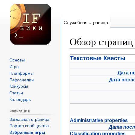
Служебная страница
Обзор страниц
Перейти
Перейти
Текстовые Квесты
Основы
к
к
Игры
навигации
поиску
Дата п
Платформы
Дата посл
Персоналии
Конкурсы
Статьи
Календарь
навигация
Заглавная страница
Administrative properties
Портал сообщества
Дата посл
Избранные игры
Classification properties