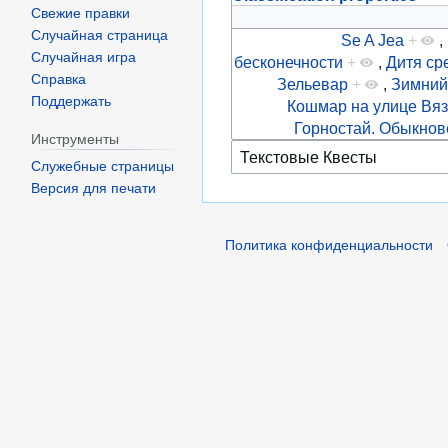
Свежие правки
Случайная страница
Se A Jea
+
,
Случайная игра
бесконечности
+
,
Дитя ср
Справка
Зельевар
+
,
Зимний
Поддержать
Кошмар на улице Вяз
Горностай. Обыкнов
Инструменты
Служебные страницы
Версия для печати
Политика конфиденциальности