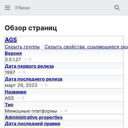
IFВики
Най
Обзор страниц
AGS
Скрыть группы
Скрыть свойства, ссылающиеся сю
Версия
3.5.1.27
+
Дата первого релиза
1997
+
Дата последнего релиза
март 29, 2023
+
Название
AGS
+
Тип
Менюшные платформы
+
Administrative properties
Дата последней правки