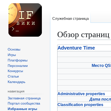
Служебная страница
Обзор страниц
Перейти
Перейти
Adventure Time
Основы
к
к
Игры
навигации
поиску
Платформы
Место QS
Персоналии
Конкурсы
Статьи
Календарь
навигация
Administrative properties
Заглавная страница
Дата посл
Портал сообщества
Classification properties
Избранные игры