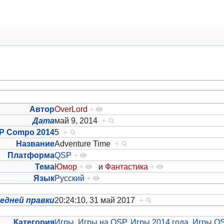
Автор
OverLord
+
Дата
май 9, 2014
+
P Compo 2014
5
+
Название
Adventure Time
+
Платформа
QSP
+
Тема
Юмор
+
и
Фантастика
+
Язык
Русский
+
едней правки
20:24:10, 31 май 2017
+
Категория
Игры
,
Игры на QSP
,
Игры 2014 года
,
Игры Q