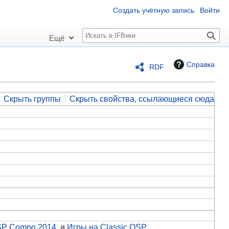
Создать учётную запись
Войти
П
Ещё
о
и
Справка
RDF
с
к
Скрыть группы
Скрыть свойства, ссылающиеся сюда
SP Compo 2014
и
Игры на Classic QSP