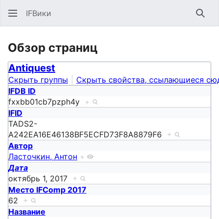
IFВики
Най
Обзор страниц
Antiquest
Скрыть группы
Скрыть свойства, ссылающиеся сю
IFDB ID
fxxbb01cb7pzph4y
+
IFID
TADS2-
A242EA16E46138BF5ECFD73F8A8879F6
+
Автор
Ласточкин, Антон
+
Дата
октябрь 1, 2017
+
Место IFComp 2017
62
+
Название