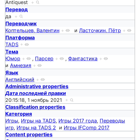
Antiquest
+
Перевод
да
+
Переводчик
Коптельцев, Валентин
+
и
Ласточкин, Пётр
+
Платформа
TADS
+
Тема
Юмор
+
,
Парсер
+
,
Фантастика
+
и
Амнезия
+
Язык
Английский
+
Administrative properties
Дата последней правки
20:15:18, 1 ноябрь 2021
+
Classification properties
Категория
Игры
,
Игры на TADS
,
Игры 2017 года
,
Переводы
игр
,
Игры на TADS 2
и
Игры IFComp 2017
Content properties