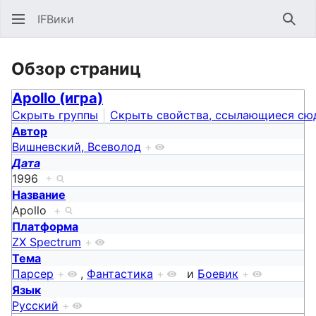
IFВики
Най
Обзор страниц
Apollo (игра)
Скрыть группы
Скрыть свойства, ссылающиеся сю
Автор
Вишневский, Всеволод
+
Дата
1996
+
Название
Apollo
+
Платформа
ZX Spectrum
+
Тема
Парсер
+
,
Фантастика
+
и
Боевик
+
Язык
Русский
+